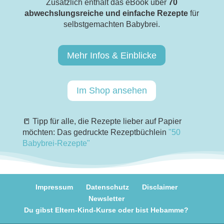
Zusätzlich enthält das eBook über
70
abwechslungsreiche und einfache Rezepte
für
selbstgemachten Babybrei.
Mehr Infos & Einblicke
Im Shop ansehen
📒 Tipp für alle, die Rezepte lieber auf Papier
möchten: Das gedruckte Rezeptbüchlein
"50
Babybrei-Rezepte"
Impressum
Datenschutz
Disclaimer
Newsletter
Du gibst Eltern-Kind-Kurse oder bist Hebamme?