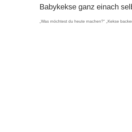
Babykekse ganz einach sel
„Was möchtest du heute machen?“ „Kekse backen
„zuckerfrei“ sehr am Herzen liegt, versuche ich im