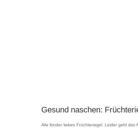
Gesund naschen: Früchterie
Alle Kinder lieben Früchteriegel. Leider geht da
Früchteriegel enthält immer nur gute Zutaten. Da 