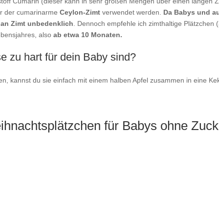
toff Cumarin (dieser kann in sehr großen Mengen über einen langen Z
her der cumarinarme
Ceylon-Zimt
verwendet werden.
Da Babys und au
 an Zimt unbedenklich
. Dennoch empfehle ich zimthaltige Plätzchen 
ebensjahres, also
ab etwa 10 Monaten.
 zu hart für dein Baby sind?
n, kannst du sie einfach mit einem halben Apfel zusammen in eine K
eihnachtsplätzchen für Babys ohne Zuck